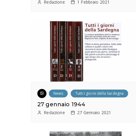
Redazione
1 Febbraio 2021
a
r
t
i
c
o
l
i
News
Tutti i giorni della Sardegna
27 gennaio 1944
Redazione
27 Gennaio 2021