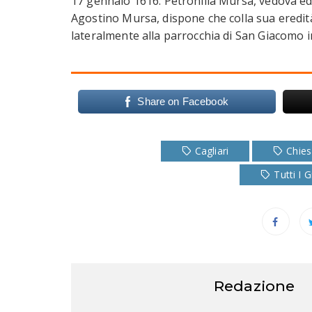
17 gennaio 1616: Petronilla Mursa, vedova e
Agostino Mursa, dispone che colla sua eredità 
lateralmente alla parrocchia di San Giacomo in
Share on Facebook
Cagliari
Chie
Tutti I 
Redazione