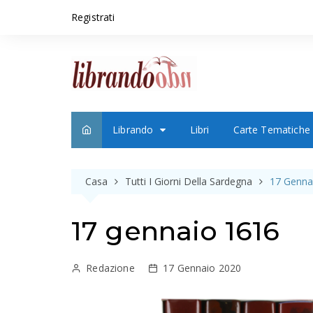
S
Registrati
k
i
p
t
o
c
o
n
Librando
Libri
Carte Tematiche
t
e
n
Casa
Tutti I Giorni Della Sardegna
17 Genna
t
17 gennaio 1616
Redazione
17 Gennaio 2020