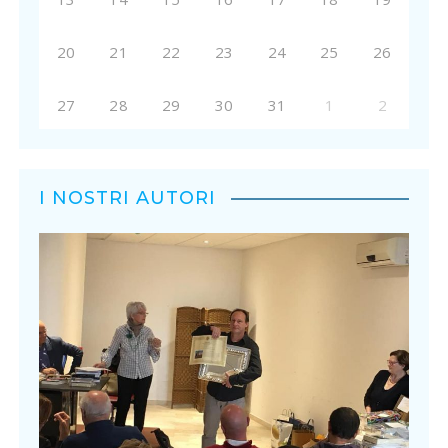
20
21
22
23
24
25
26
27
28
29
30
31
1
2
I NOSTRI AUTORI