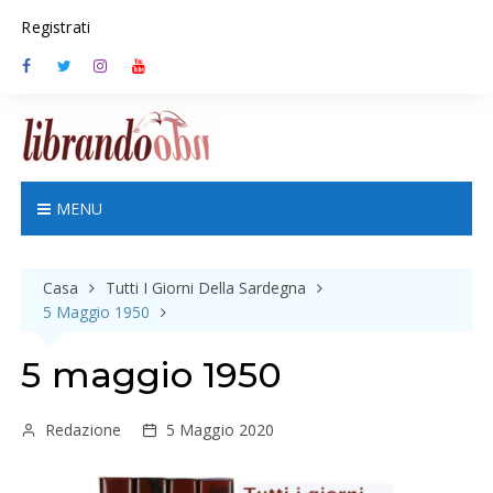
S
Registrati
k
i
p
t
o
c
o
n
MENU
t
e
n
Casa
Tutti I Giorni Della Sardegna
t
5 Maggio 1950
5 maggio 1950
Redazione
5 Maggio 2020