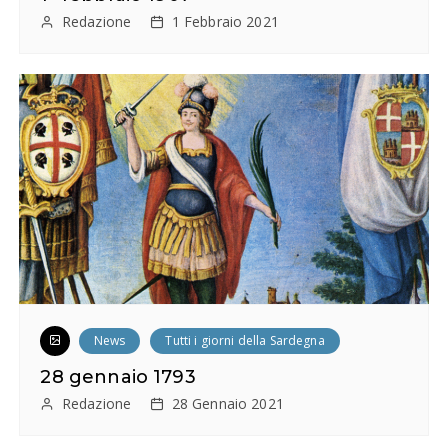
e
Redazione
1 Febbraio 2021
a
r
t
i
c
o
l
i
News
Tutti i giorni della Sardegna
28 gennaio 1793
Redazione
28 Gennaio 2021