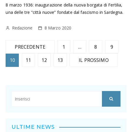
8 marzo 1936: inaugurazione della nuova borgata di Fertilia,
una delle tre “città nuove” fondate dal fascismo in Sardegna.
Redazione
8 Marzo 2020
N
PRECEDENTE
1
…
8
9
a
10
11
12
13
IL PROSSIMO
v
i
g
a
z
i
ULTIME NEWS