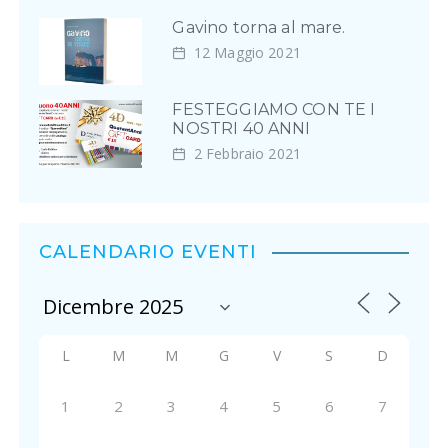
o
Gavino torna al mare.
n
12 Maggio 2021
e
FESTEGGIAMO CON TE I
a
NOSTRI 40 ANNI
r
2 Febbraio 2021
t
i
CALENDARIO EVENTI
c
o
l
L
M
M
G
V
S
D
i
1
2
3
4
5
6
7