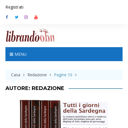
S
Registrati
k
i
p
t
o
c
o
n
MENU
t
e
n
Casa
Redazione
Pagine 10
t
AUTORE:
REDAZIONE