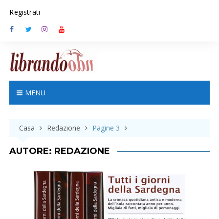
S
Registrati
k
i
p
t
o
c
o
n
MENU
t
e
n
Casa
Redazione
Pagine 3
t
AUTORE:
REDAZIONE