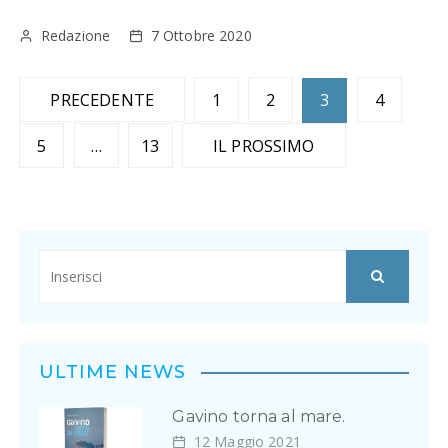
Redazione
7 Ottobre 2020
N
PRECEDENTE
1
2
3
4
a
5
…
13
IL PROSSIMO
v
i
g
a
z
i
ULTIME NEWS
o
Gavino torna al mare.
n
12 Maggio 2021