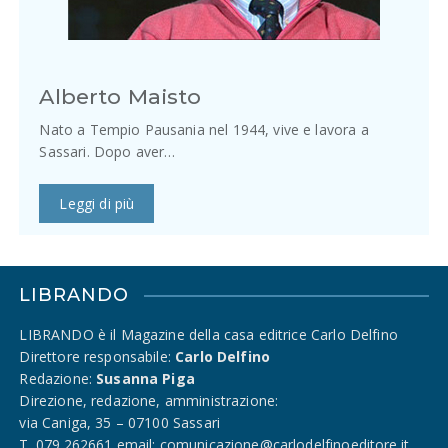
Alberto Maisto
Nato a Tempio Pausania nel 1944, vive e lavora a
Sassari. Dopo aver…
Leggi di più
LIBRANDO
LIBRANDO è il Magazine della casa editrice Carlo Delfino
Direttore responsabile:
Carlo Delfino
Redazione:
Susanna Piga
Direzione, redazione, amministrazione:
via Caniga, 35 – 07100 Sassari
T. 079.262661 email: comunicazione@carlodelfinoeditore.it