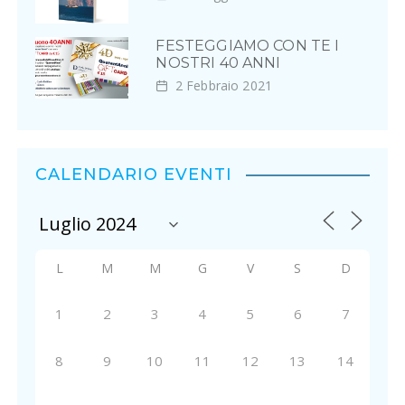
e
FESTEGGIAMO CON TE I
a
NOSTRI 40 ANNI
r
2 Febbraio 2021
t
i
CALENDARIO EVENTI
c
o
l
L
M
M
G
V
S
D
i
1
2
3
4
5
6
7
8
9
10
11
12
13
14