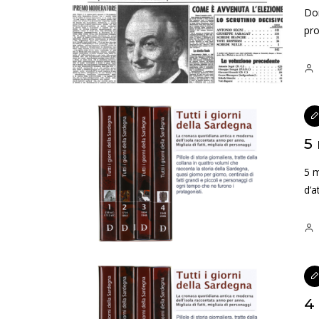
Dom
pro
5
5 m
d’a
4