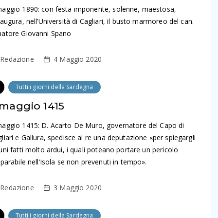
maggio 1890: con festa imponente, solenne, maestosa,
naugura, nell’Università di Cagliari, il busto marmoreo del can.
natore Giovanni Spano
Redazione
4 Maggio 2020
Tutti i giorni della Sardegna
 maggio 1415
maggio 1415: D. Acarto De Muro, governatore del Capo di
liari e Gallura, spedisce al re una deputazione «per spiegargli
uni fatti molto ardui, i quali poteano portare un pericolo
eparabile nell’Isola se non prevenuti in tempo».
Redazione
3 Maggio 2020
Tutti i giorni della Sardegna