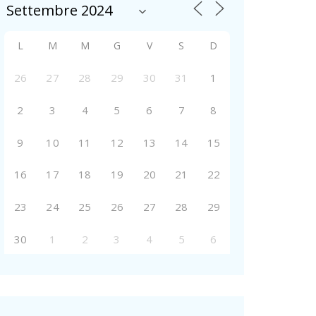
L
M
M
G
V
S
D
26
27
28
29
30
31
1
2
3
4
5
6
7
8
9
10
11
12
13
14
15
16
17
18
19
20
21
22
23
24
25
26
27
28
29
30
1
2
3
4
5
6