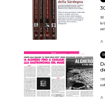
3
30
la 
ven
D
de
199
vol