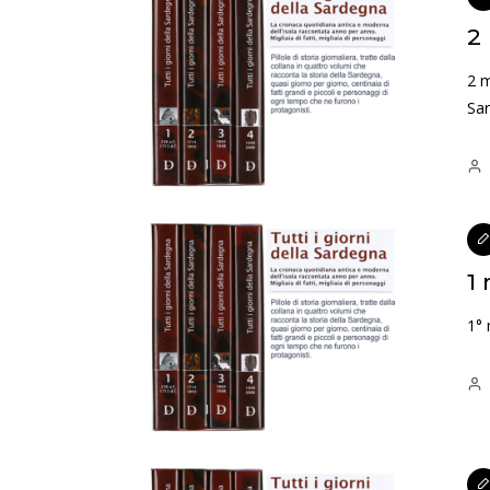
2
2 m
Sar
1
1° 