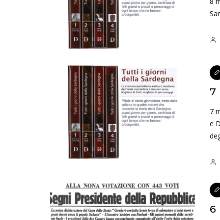
8 m
Sa
7
7 m
e D
deg
6