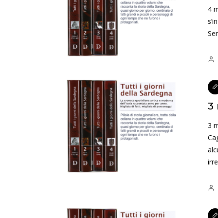
4 
s’i
Se
3
3 
Cag
alc
irr