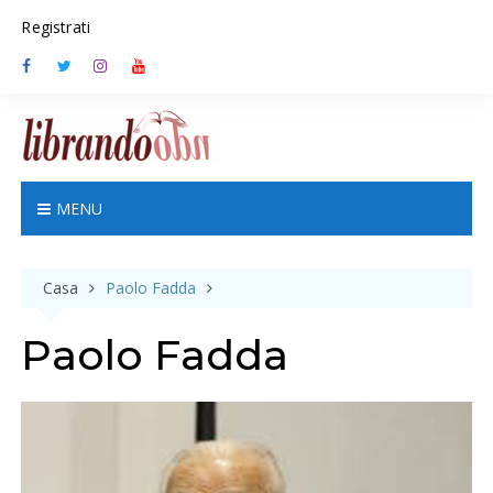
S
Registrati
k
i
p
t
o
c
o
n
MENU
t
e
n
Casa
Paolo Fadda
t
Paolo Fadda