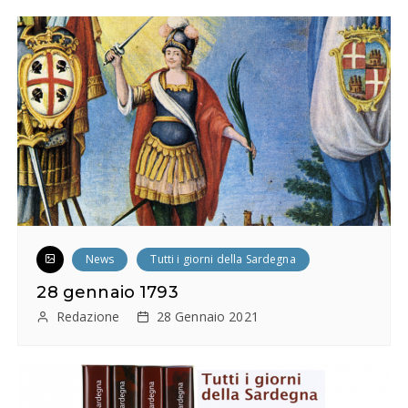
r
t
i
c
o
l
i
News
Tutti i giorni della Sardegna
28 gennaio 1793
Redazione
28 Gennaio 2021