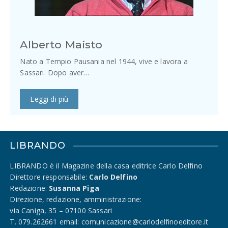
Alberto Maisto
Nato a Tempio Pausania nel 1944, vive e lavora a
Sassari. Dopo aver…
Leggi di più
LIBRANDO
LIBRANDO è il Magazine della casa editrice Carlo Delfino
Direttore responsabile:
Carlo Delfino
Redazione:
Susanna Piga
Direzione, redazione, amministrazione:
via Caniga, 35 – 07100 Sassari
T. 079.262661 email: comunicazione@carlodelfinoeditore.it