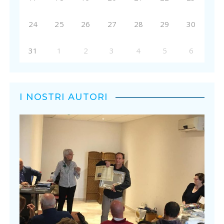
24
25
26
27
28
29
30
31
1
2
3
4
5
6
I NOSTRI AUTORI