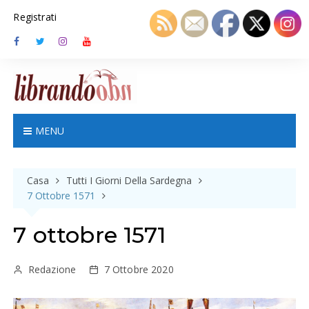
S
Registrati
k
i
p
t
o
c
o
n
MENU
t
e
n
Casa
Tutti I Giorni Della Sardegna
t
7 Ottobre 1571
7 ottobre 1571
Redazione
7 Ottobre 2020